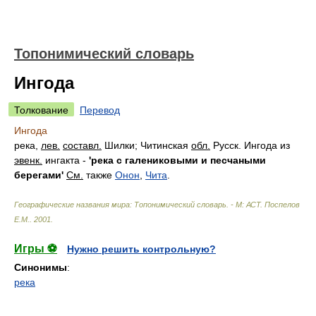
Топонимический словарь
Ингода
Толкование
Перевод
Ингода
река,
лев.
составл.
Шилки; Читинская
обл.
Русск. Ингода из
эвенк.
ингакта -
'река с галениковыми и песчаными
берегами'
См.
также
Онон
,
Чита
.
Географические названия мира: Топонимический словарь. - М: АСТ
.
Поспелов
Е.М.
.
2001
.
Игры ⚽
Нужно решить контрольную?
Синонимы
:
река