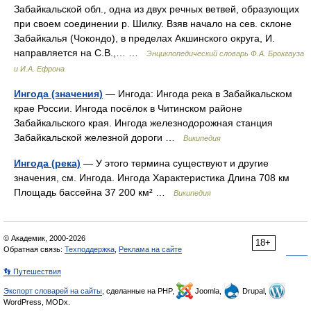
Забайкальской обл., одна из двух речных ветвей, образующих
при своем соединении р. Шилку. Взяв начало на сев. склоне
Забайкалья (Чокондо), в пределах Акшинского округа, И.
направляется на С.В.,… …
Энциклопедический словарь Ф.А. Брокгауза
и И.А. Ефрона
Ингода (значения)
— Ингода: Ингода река в Забайкальском
крае России. Ингода посёлок в Читинском районе
Забайкальского края. Ингода железнодорожная станция
Забайкальской железной дороги …
Википедия
Ингода (река)
— У этого термина существуют и другие
значения, см. Ингода. Ингода Характеристика Длина 708 км
Площадь бассейна 37 200 км² …
Википедия
© Академик, 2000-2026
18+
Обратная связь:
Техподдержка
,
Реклама на сайте
👣 Путешествия
Экспорт словарей на сайты
, сделанные на PHP,
Joomla,
Drupal,
WordPress, MODx.