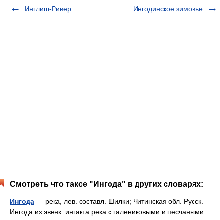
Инглиш-Ривер
Ингодинское зимовье
Смотреть что такое "Ингода" в других словарях:
Ингода
— река, лев. составл. Шилки; Читинская обл. Русск.
Ингода из эвенк. ингакта река с галениковыми и песчаными