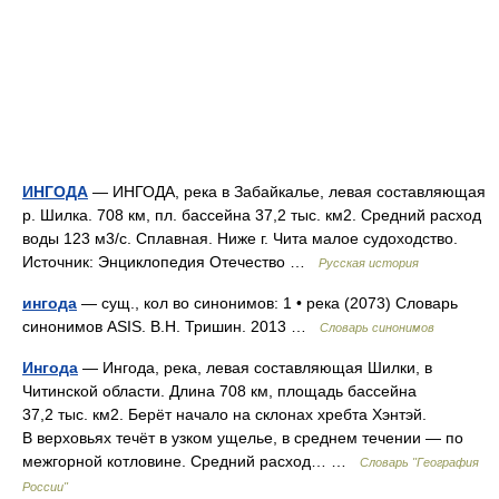
ИНГОДА
— ИНГОДА, река в Забайкалье, левая составляющая
р. Шилка. 708 км, пл. бассейна 37,2 тыс. км2. Средний расход
воды 123 м3/с. Сплавная. Ниже г. Чита малое судоходство.
Источник: Энциклопедия Отечество …
Русская история
ингода
— сущ., кол во синонимов: 1 • река (2073) Словарь
синонимов ASIS. В.Н. Тришин. 2013 …
Словарь синонимов
Ингода
— Ингода, река, левая составляющая Шилки, в
Читинской области. Длина 708 км, площадь бассейна
37,2 тыс. км2. Берёт начало на склонах хребта Хэнтэй.
В верховьях течёт в узком ущелье, в среднем течении — по
межгорной котловине. Средний расход… …
Словарь "География
России"