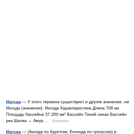
Ингода
— У этого термина существуют и другие значения, см.
Ингода (значения). Ингода Характеристика Длина 708 км
Площадь бассейна 37 200 км² Бассейн Тихий океан Бассейн
рек Шилка → Амур …
Википедия
Ингода
— (Ангида по бурятски, Енгинда по тунгусски) р.